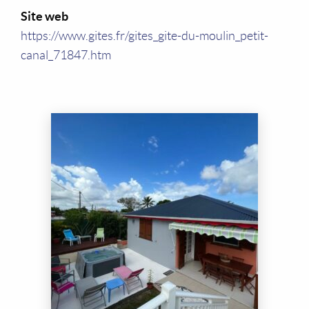
Site web
https://www.gites.fr/gites_gite-du-moulin_petit-
canal_71847.htm