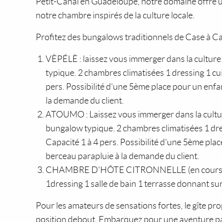
Petit-Canal en Guadeloupe, notre domaine offre u
notre chambre inspirés de la culture locale.
Profitez des bungalows traditionnels de Case à Ca
VÈPÉLÈ : laissez vous immerger dans la cultur
typique. 2 chambres climatisées 1 dressing 1 cui
pers. Possibilité d'une 5ème place pour un enfan
la demande du client.
ATOUMO : Laissez vous immerger dans la cult
bungalow typique. 2 chambres climatisées 1 dre
Capacité 1 à 4 pers. Possibilité d'une 5ème plac
berceau parapluie à la demande du client.
CHAMBRE D'HÔTE CITRONNELLE (en cours derén
1dressing 1 salle de bain 1 terrasse donnant sur 
Pour les amateurs de sensations fortes, le gîte pro
position debout. Embarquez pour une aventure pa