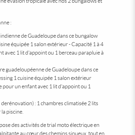
ne évasion tropicale avec nos 2 bungalows et
nne :
e indienne de Guadeloupe dans ce bungalow
sine équipée 1 salon extérieur - Capacité 1 à 4
t avec 1 lit d'appoint ou 1 berceau parapluie à
ure guadeloupéenne de Guadeloupe dans ce
ssing 1 cuisine équipée 1 salon extérieur
e pour un enfant avec 1 lit d'appoint ou 1
ovation) : 1 chambres climatisée 2 lits
la piscine.
pose des activités de trial moto électrique en
lpitante au cœur des chemins sinueux, tout en