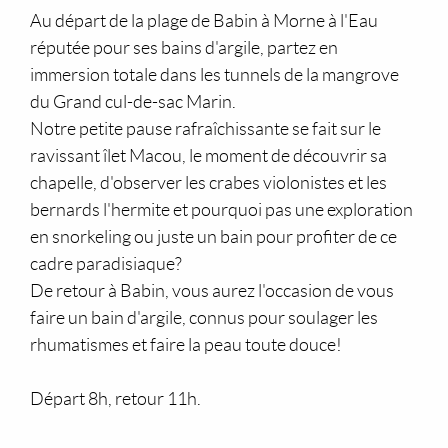
paddle
Au départ de la plage de Babin à Morne à l'Eau
le
réputée pour ses bains d'argile, partez en
matin
immersion totale dans les tunnels de la mangrove
du Grand cul-de-sac Marin.
Notre petite pause rafraîchissante se fait sur le
ravissant îlet Macou, le moment de découvrir sa
chapelle, d'observer les crabes violonistes et les
bernards l'hermite et pourquoi pas une exploration
en snorkeling ou juste un bain pour profiter de ce
cadre paradisiaque?
De retour à Babin, vous aurez l'occasion de vous
faire un bain d'argile, connus pour soulager les
rhumatismes et faire la peau toute douce!
Départ 8h, retour 11h.