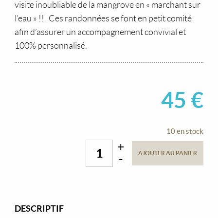
visite inoubliable de la mangrove en « marchant sur
l’eau » !! Ces randonnées se font en petit comité
afin d’assurer un accompagnement convivial et
100% personnalisé.
45
€
10 en stock
+
AJOUTER AU PANIER
-
quantité
de
Randonnée
en
step
DESCRIPTIF